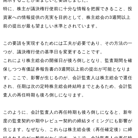
特に、株主が議決権行使前に十分な情報を把握できること、投
資家への情報提供の充実を目的として、株主総会の3週間以上
前の提出が最も望ましい水準とされています。
この要請を実現するためには工夫が必要であり、その方法の一
つが、議決権行使の基準日を変更することです。
これにより株主総会の開催日が後ろ倒しとなり、監査期間を確
保しつつ有価証券報告書の3週間以上前の提出が可能となりま
す。ここで、影響が生じるのが、会計監査人は株主総会で選任
され、任期は次の定時株主総会終結時までとあるため、会計監
査人の再任時期も後ろ倒しになります。
このように、会計監査人の再任時期も後ろ倒しになると、新年
度の監査契約や期中レビュー契約の締結タイミングにも影響が
生じます。なぜなら、これらは株主総会後（再任確定後）に締
結されるのが一般的だからです。そこで、会計監査人の再任時