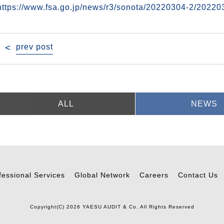
https://www.fsa.go.jp/news/r3/sonota/20220304-2/20220
投
prev post
稿
ナ
ビ
ゲ
ー
ALL
NEWS
シ
ョ
ン
fessional Services
Global Network
Careers
Contact Us
Copyright(C) 2026 YAESU AUDIT & Co. All Rights Reserved