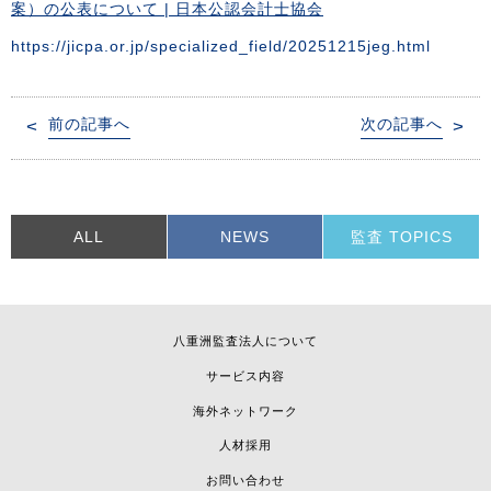
案）の公表について | 日本公認会計士協会
https://jicpa.or.jp/specialized_field/20251215jeg.html
投
前の記事へ
次の記事へ
稿
ナ
ビ
ゲ
ー
ALL
NEWS
監査 TOPICS
シ
ョ
ン
八重洲監査法人について
サービス内容
海外ネットワーク
人材採用
お問い合わせ