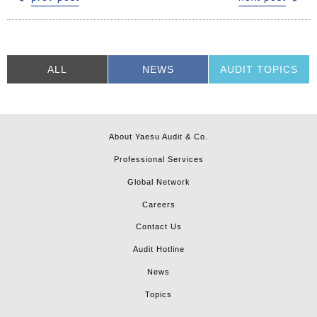
稿
ナ
ビ
ゲ
ー
ALL
NEWS
AUDIT TOPICS
シ
ョ
ン
About Yaesu Audit & Co.
Professional Services
Global Network
Careers
Contact Us
Audit Hotline
News
Topics